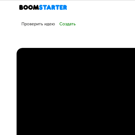
Проверить идею
Создать