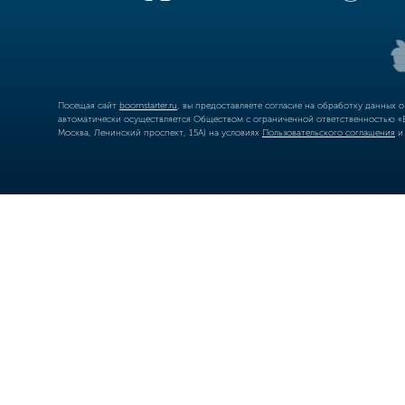
Посещая сайт
boomstarter.ru
, вы предоставляете согласие на обработку данных 
автоматически осуществляется Обществом с ограниченной ответственностью «Б
Москва, Ленинский проспект, 15А) на условиях
Пользовательского соглашения