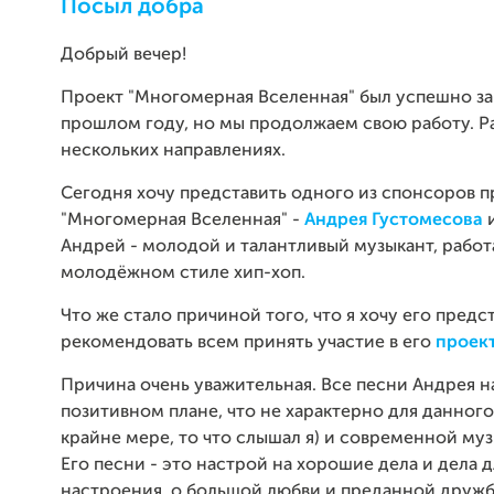
Посыл добра
Добрый вечер!
Проект "Многомерная Вселенная" был успешно з
прошлом году, но мы продолжаем свою работу. Ра
нескольких направлениях.
Сегодня хочу представить одного из спонсоров п
"Многомерная Вселенная" -
Андрея Густомесова
и
Андрей - молодой и талантливый музыкант, рабо
молодёжном стиле хип-хоп.
Что же стало причиной того, что я хочу его предс
рекомендовать всем принять участие в его
проек
Причина очень уважительная. Все песни Андрея н
позитивном плане, что не характерно для данного
крайне мере, то что слышал я) и современной му
Его песни - это настрой на хорошие дела и дела 
настроения, о большой любви и преданной дружб