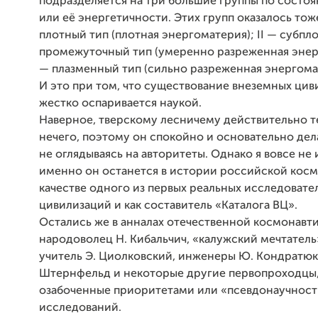
подразделяется на три большие группы по состо
или её энергетичности. Этих групп оказалось тоже
плотный тип (плотная энергоматерия); II — субпл
промежуточный тип (умеренно разреженная энерг
— плазменный тип (сильно разреженная энергома
И это при том, что существование внеземных ци
жестко оспаривается наукой.
Наверное, тверскому лесничему действительно те
нечего, поэтому он спокойно и основательно дел
не оглядываясь на авторитеты. Однако я вовсе не
именно он останется в истории российской косм
качестве одного из первых реальных исследовате
цивилизаций и как составитель «Каталога ВЦ».
Остались же в анналах отечественной космонавт
народоволец Н. Кибальчич, «калужский мечтател
учитель Э. Циолковский, инженеры Ю. Кондратюк,
Штернфельд и некоторые другие первопроходцы,
озабоченные приоритетами или «псевдонаучност
исследований.