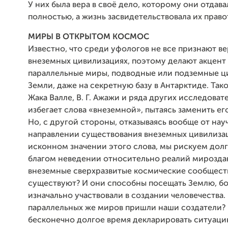
У них была вера в своё дело, которому они отдав
полностью, а жизнь засвидетельствовала их право
МИРЫ В ОТКРЫТОМ КОСМОС
Известно, что среди уфологов не все признают в
внеземных цивилизациях, поэтому делают акцент
параллельные миры, подводные или подземные ц
Земли, даже на секретную базу в Антарктиде. Та
Жака Валле, В. Г. Ажажи и ряда других исследоват
избегает слова «внеземной», пытаясь заменить ег
Но, с другой стороны, отказываясь вообще от нау
направлении существования внеземных цивилиза
исконном значении этого слова, мы рискуем долг
благом неведении относительно реалий мироздан
внеземные сверхразвитые космические сообществ
существуют? И они способны посещать Землю, бо
изначально участвовали в создании человечества. 
параллельных же миров пришли наши создатели? 
бесконечно долгое время декларировать ситуацию