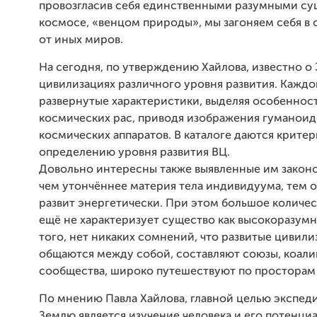
провозгласив себя единственными разумными су
космосе, «венцом природы», мы загоняем себя в
от иных миров.
На сегодня, по утверждению Хайлова, известно о
цивилизациях различного уровня развития. Каждо
развернутые характеристики, выделяя особеннос
космических рас, приводя изображения гуманоид
космических аппаратов. В каталоге даются критер
определению уровня развития ВЦ.
Довольно интересны также выявленные им закон
чем утончённее материя тела индивидуума, тем 
развит энергетически. При этом большое количе
ещё не характеризует существо как высокоразум
того, нет никаких сомнений, что развитые цивил
общаются между собой, составляют союзы, коали
сообщества, широко путешествуют по просторам
По мнению Павла Хайлова, главной целью экспед
Землю является изучение человека и его потенци