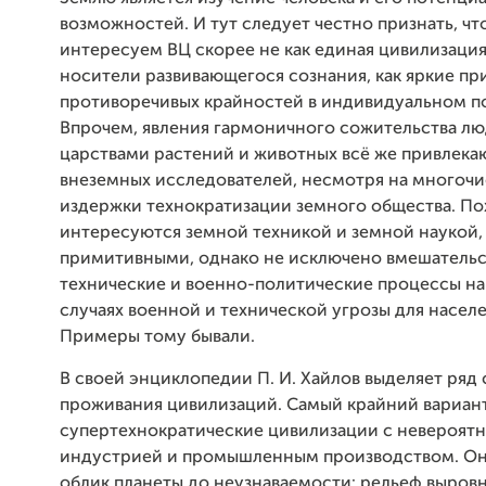
возможностей. И тут следует честно признать, чт
интересуем ВЦ скорее не как единая цивилизация,
носители развивающегося сознания, как яркие п
противоречивых крайностей в индивидуальном п
Впрочем, явления гармоничного сожительства лю
царствами растений и животных всё же привлека
внеземных исследователей, несмотря на многоч
издержки технократизации земного общества. По
интересуются земной техникой и земной наукой, 
примитивными, однако не исключено вмешательс
технические и военно-политические процессы на
случаях военной и технической угрозы для насел
Примеры тому бывали.
В своей энциклопедии П. И. Хайлов выделяет ряд
проживания цивилизаций. Самый крайний вариан
супертехнократические цивилизации с невероятн
индустрией и промышленным производством. О
облик планеты до неузнаваемости: рельеф выровн