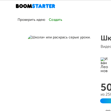
Проверить идею
Создать
Шк
Видео
5
из 25
Зав