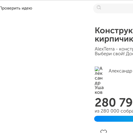
Проверить идею
Конструк
кирпичик
AlexTerra - конс
Выбери свой! До
Александр
280 7
из 280 000 собр
Завершён 29 мар