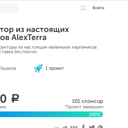
Войти
тор из настоящих
ов AlexTerra
трукторы из настоящих маленьких кирпичиков.
ставка бесплатно.
 Ушаков
1 проект
90
a
101 спонсор
ано
Проект завершен
100%
та 2018