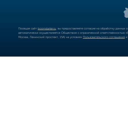
Посещая сайт
boomstarter.ru
, вы предоставляете согласие на обработку данных 
автоматически осуществляется Обществом с ограниченной ответственностью «Б
Москва, Ленинский проспект, 15А) на условиях
Пользовательского соглашения