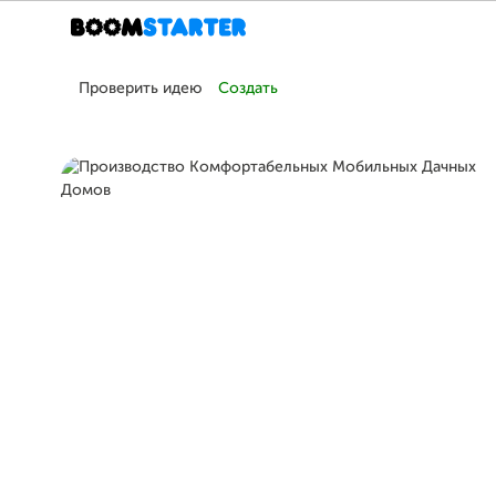
Проверить идею
Создать