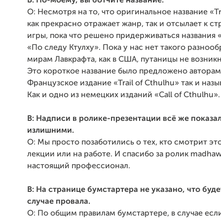
В: По-моему, вы ботчите название.
О: Несмотря на то, что оригинальное название «Tra
как прекрасно отражает жанр, так и отсылает к с
игры, пока что решено придерживаться названия «
«По следу Ктулху». Пока у нас нет такого разнооб
мирам Лавкрафта, как в США, путаницы не возникн
Это короткое название было предложено авторам
Французское издание «Trail of Cthulhu» так и назыв
Как и одно из немецких изданий «Call of Cthulhu»
В: Надписи в ролике-презентации всё же показа
излишними.
О: Мы просто позаботились о тех, кто смотрит эт
лекции или на работе. И спасибо за ролик madha
настоящий профессионал.
В: На странице бумстартера не указано, что буде
случае провала.
О: По общим правилам бумстартере, в случае есл