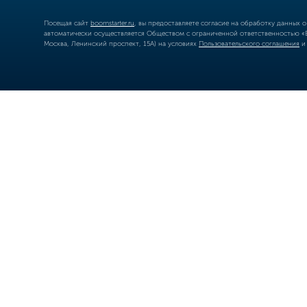
Посещая сайт
boomstarter.ru
, вы предоставляете согласие на обработку данных 
автоматически осуществляется Обществом с ограниченной ответственностью «Б
Москва, Ленинский проспект, 15А) на условиях
Пользовательского соглашения