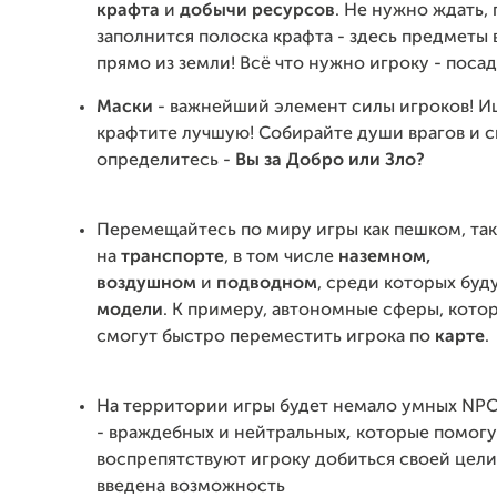
крафта
и
добычи
ресурсов
. Не нужно ждать, 
заполнится полоска крафта - здесь предметы
прямо из земли! Всё что нужно игроку - поса
Маски
- важнейший элемент силы игроков! И
крафтите лучшую! Собирайте души врагов и с
определитесь -
Вы за Добро или Зло?
Перемещайтесь по миру игры как пешком, так
на
транспорте
, в том числе
наземном,
воздушном
и
подводном
, среди которых буд
модели
. К примеру, автономные сферы, кото
смогут быстро переместить игрока по
карте
.
На территории игры будет немало умных NP
- враждебных и нейтральных
,
которые помогу
воспрепятствуют игроку добиться своей цели
введена возможность