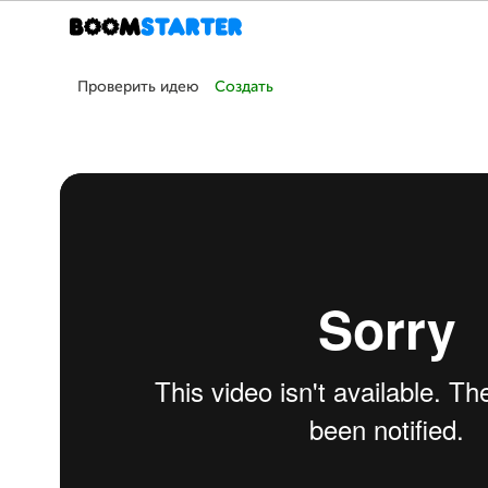
Проверить идею
Создать