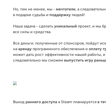
Но, тем не менее, мы -
мечтатели
, а следователь
в подарки судьбы и
поддержку
людей!
Наша задача - сделать
уникальный
проект, и мы б
все силы и средства.
Все деньги, полученные от спонсоров, пойдут и
на
аренду
программного обеспечения и
оплату т
может дать рост эффективности нашей работы
,
и
следовательно мы сможем
выпустить игру раньш
Выход
раннего доступа
в Steam планируется
в те