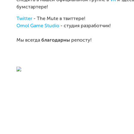
следить в нашей официальной группе в
VK
и здесь
бумстартере!
Twitter
- The Mute в твиттере!
Omol Game Studio
- студия разработчик!
Мы всегда
благодарны
репосту!