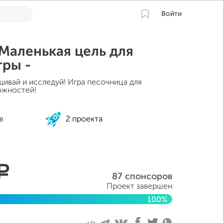
Войти
 Маленькая цель для
гры -
щивай и исследуй! Игра песочница для
ожностей!
в
2 проекта
a
87 спонсоров
Проект завершен
100%
 2015