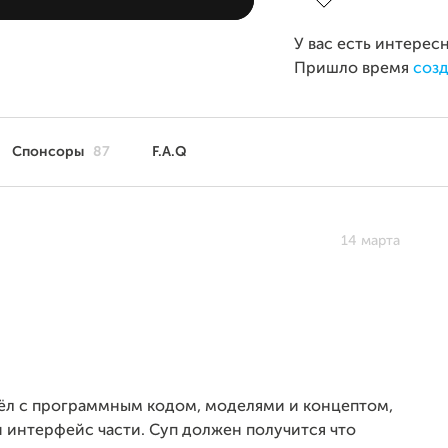
У вас есть интерес
Пришло время
созд
Спонсоры
87
F.A.Q
14 марта
ёл с программным кодом, моделями и концептом,
и интерфейс части. Суп должен получится что