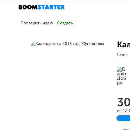
Проверить идею
Создать
Кал
Совы 
3
из 12
Зав