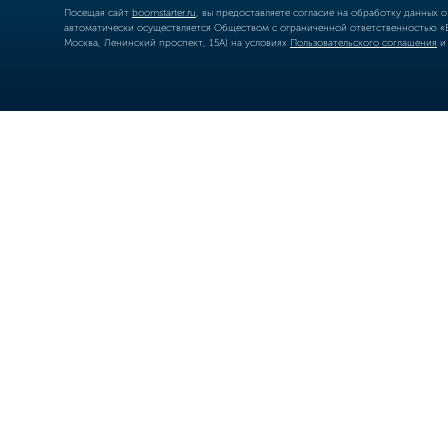
Посещая сайт
boomstarter.ru
, вы предоставляете согласие на обработку данных 
автоматически осуществляется Обществом с ограниченной ответственностью «Б
Москва, Ленинский проспект, 15А) на условиях
Пользовательского соглашения