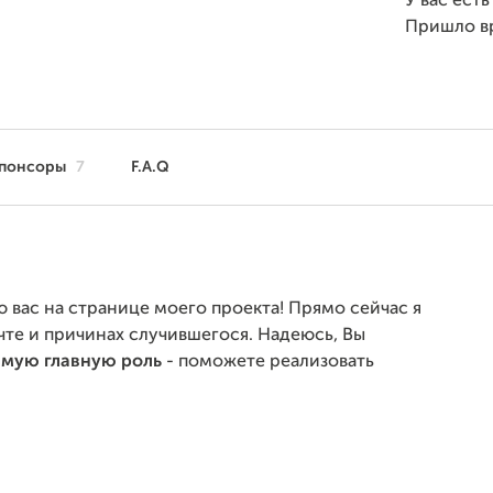
У вас ест
Пришло в
понсоры
7
F.A.Q
ю вас на странице моего проекта! Прямо сейчас я
те и причинах случившегося. Надеюсь, Вы
амую главную роль
- поможете реализовать