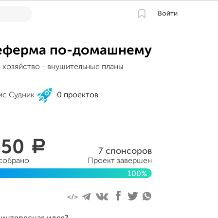
Войти
еферма по-домашнему
 хозяйство - внушительные планы
ис Судник
0 проектов
450
a
7 спонсоров
 собрано
Проект завершен
100%
 14 октября 2016