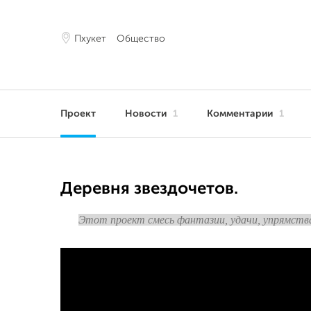
Пхукет
Общество
Проект
Новости
1
Комментарии
1
Деревня звездочетов.
Этот проект смесь фантазии, удачи, упрямства