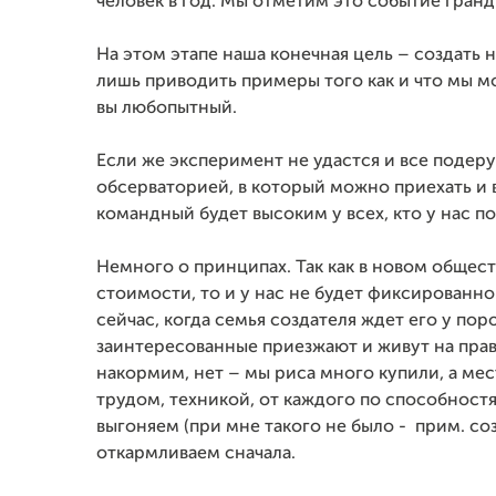
человек в год. Мы отметим это событие гра
На этом этапе наша конечная цель – создать
лишь приводить примеры того как и что мы м
вы любопытный.
Если же эксперимент не удастся и все подеру
обсерваторией, в который можно приехать и в
командный будет высоким у всех, кто у нас по
Немного о принципах. Так как в новом общест
стоимости, то и у нас не будет фиксированной
сейчас, когда семья создателя ждет его у по
заинтересованные приезжают и живут на права
накормим, нет – мы риса много купили, а мес
трудом, техникой, от каждого по способност
выгоняем (при мне такого не было - прим. со
откармливаем сначала.