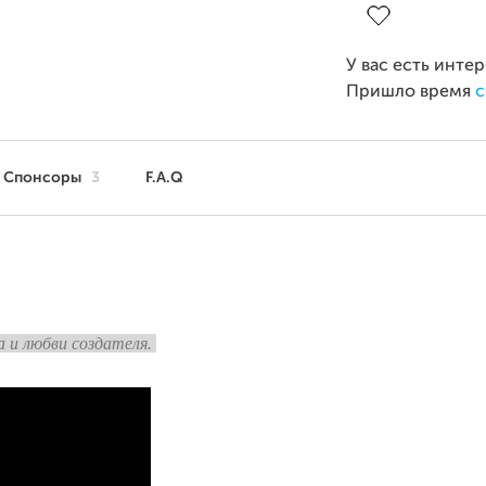
У вас есть инте
Пришло время
с
Спонсоры
3
F.A.Q
 и любви создателя.