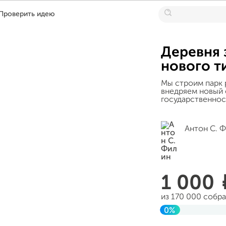
Проверить идею
Деревня 
нового т
Мы строим парк р
внедряем новый 
государственнос
Антон С. 
1 000
из 170 000 собр
0%
Завершен 11 мар