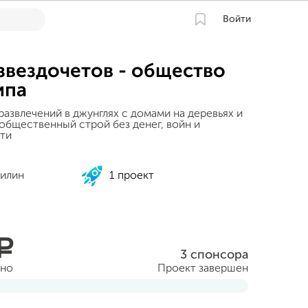
Войти
звездочетов - общество
ипа
азвлечений в джунглях с домами на деревьях и
общественный строй без денег, войн и
ти
Филин
1 проект
a
3 спонсора
ано
Проект завершен
та 2015