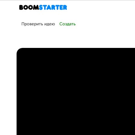
Проверить идею
Создать