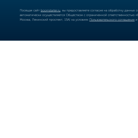
Посещая сайт
boomstarter.ru
, вы предоставляете согласие на обработку данных 
автоматически осуществляется Обществом с ограниченной ответственностью «Б
Москва, Ленинский проспект, 15А) на условиях
Пользовательского соглашения