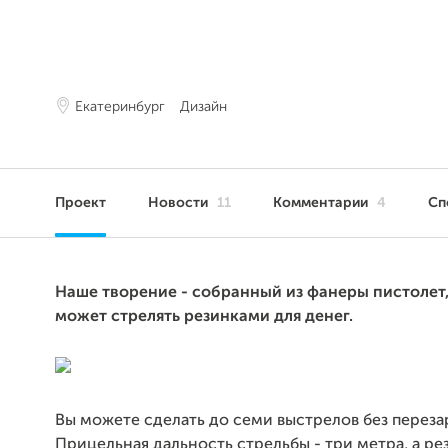
Екатеринбург
Дизайн
Проект
Новости
11
Комментарии
4
Сп
Наше творение - собранный из фанеры пистолет
может стрелять резинками для денег.
Вы можете сделать до семи выстрелов без переза
Прицельная дальность стрельбы - три метра, а ре