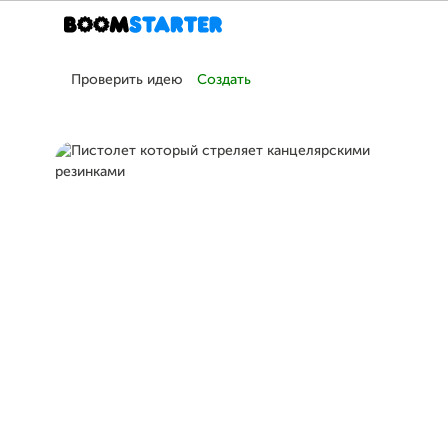
Проверить идею
Создать