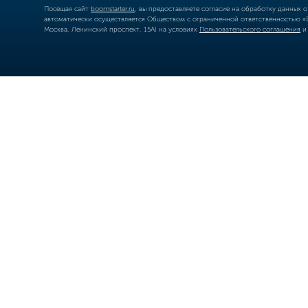
Посещая сайт
boomstarter.ru
, вы предоставляете согласие на обработку данных 
автоматически осуществляется Обществом с ограниченной ответственностью «Б
Москва, Ленинский проспект, 15А) на условиях
Пользовательского соглашения