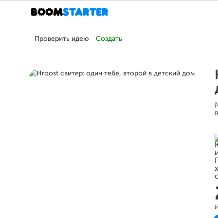
Проверить идею
Создать