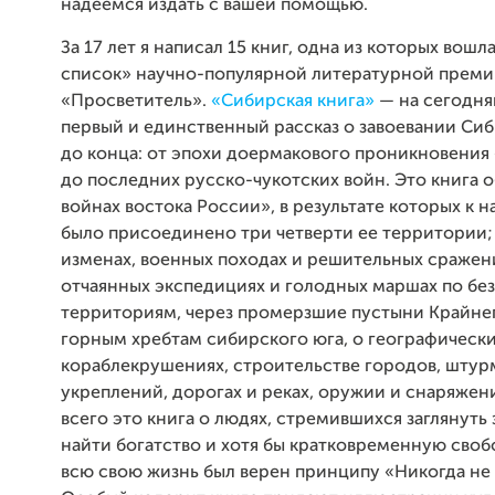
надеемся издать с вашей помощью.
За 17 лет я написал 15 книг, одна из которых вошл
список» научно-популярной литературной прем
«Просветитель».
«Сибирская книга»
— на сегодн
первый и единственный рассказ о завоевании Сиб
до конца: от эпохи доермакового проникновения 
до последних русско-чукотских войн. Это книга 
вой­нах востока России», в результате которых к 
было присоединено три четверти ее территории; 
изменах, военных походах и решитель­ных сражени
отчаянных экспедициях и голодных маршах по б
территориям, через промерзшие пустыни Крайнег
горным хребтам сибирского юга, о географически
кораблекрушениях, строительстве городов, штур
укреплений, дорогах и реках, оружии и снаряжен
всего это книга о людях, стремившихся заглянуть 
найти богатство и хотя бы кратковременную свобо
всю свою жизнь был верен принципу «Никогда не 