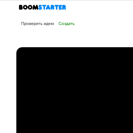
Проверить идею
Создать