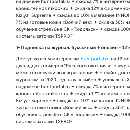
на домене huntportal.ru ✦ скидка 7% в интернет-
кронштейнов mkbox.ru ✦ скидка 12% в фирменно
Kizlyar Supreme ✦ скидка до 10% в магазине INN
7% на готовые ножи «Волчий век» ✦ скидка 30% н
обучения стрельбе в СК «Подольск» ✦ скидка 100
системы заточки TSPROF
➤ Подписка на журнал: бумажный + онлайн - 12 
Доступ ко всем материалам
huntportal.ru
на 12 ме
двенадцать номеров "Русского охотничьего журна
момента покупки вознаграждения ✦ онлайн-досту
журналам за 2020 год на ваш выбор ✦ уникальный
на домене huntportal.ru ✦ скидка 7% в интернет-
кронштейнов mkbox.ru ✦ скидка 12% в фирменно
Kizlyar Supreme ✦ скидка до 10% в магазине INN
7% на готовые ножи «Волчий век» ✦ скидка 30% н
обучения стрельбе в СК «Подольск» ✦ скидка 100
системы заточки TSPROF