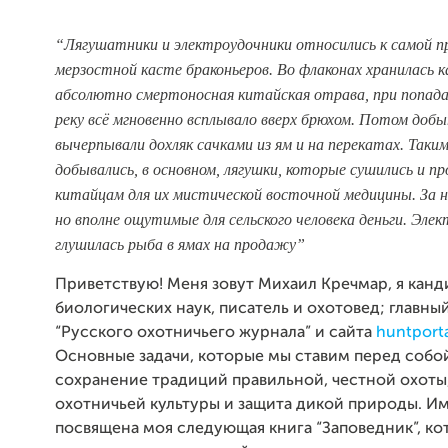
“Лягушатники и электроудочники относились к самой п
мерзостной касте браконьеров. Во флаконах хранилась 
абсолютно смертоносная китайская отрава, при попада
реку всё мгновенно всплывало вверх брюхом. Потом доб
вычерпывали дохляк сачками из ям и на перекатах. Таки
добывались, в основном, лягушки, которые сушились и пр
китайцам для их мистической восточной медицины. За н
но вполне ощутимые для сельского человека деньги. Эле
глушилась рыба в ямах на продажу”
Приветствую! Меня зовут Михаил Кречмар, я канд
биологических наук, писатель и охотовед; главны
“Русского охотничьего журнала” и сайта
huntporta
Основные задачи, которые мы ставим перед собой
сохранение традиций правильной, честной охоты
охотничьей культуры и защита дикой природы. И
посвящена моя следующая книга “Заповедник”, к