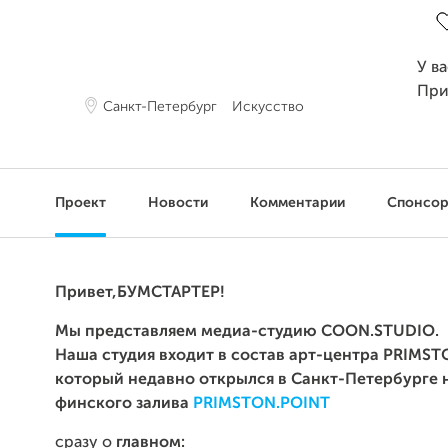
У в
При
Санкт-Петербург
Искусство
Проект
Новости
Комментарии
Спонсо
Привет,БУМСТАРТЕР!
Мы представляем медиа-студию
COON.STUDIO
.
Наша студия входит в состав арт-центра
PRIMST
который недавно открылся в Санкт-Петербурге 
финского залива
PRIMSTON.POINT
сразу о
главном: