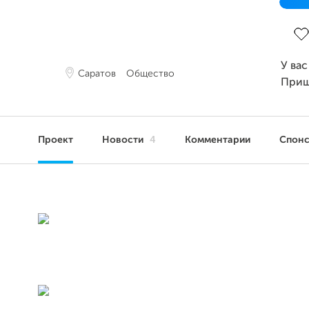
Зав
У вас
Саратов
Общество
Приш
Проект
Новости
4
Комментарии
Спон