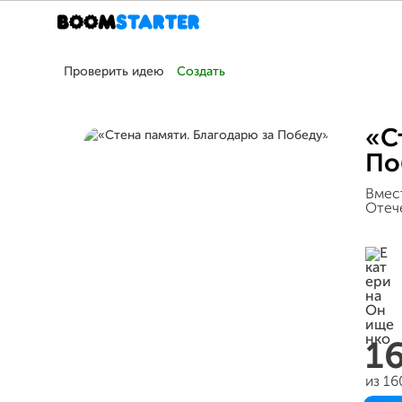
Проверить идею
Создать
«С
По
Вмест
Отеч
1
из 1