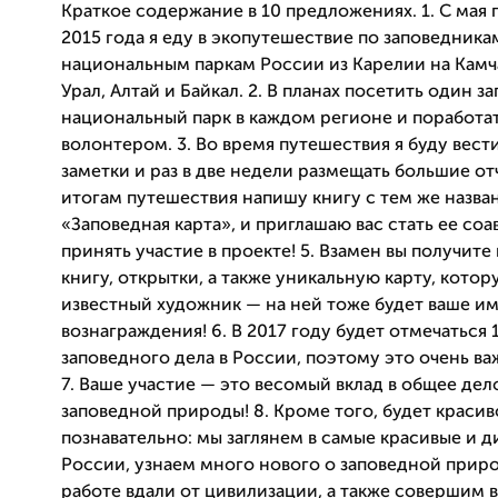
Краткое
содержа
ние в 10 п
редложениях. 1. С мая 
2015 года я еду в экопутешествие
по заповедника
национальным паркам России из Карелии на Камч
Урал, Алтай и Байкал. 2. В планах посетить один з
национальный парк в каждом регионе и поработат
волонтером. 3. Во время путешествия я буду вест
заметки и раз в две недели размещать большие отч
итога
м путешествия на
пишу книгу с тем же назв
«Заповедная карта», и приглашаю вас стать ее со
принять участие в проекте! 5. Взамен вы получите
книгу, открытки, а также уникальную карту, кото
известный художник — на ней тоже будет ваше им
вознаграждения! 6. В 2017 году будет отмечаться
заповедного дела в Ро
ссии, поэтому это очень ва
7. Ваше участие — это в
есомый вклад в общее дел
заповедной природы! 8. Кроме того, будет красив
познавательно: мы заглянем в самые красивые и д
России, узнаем много нового о заповедной приро
работе вдали от цивилизации, а также совершим 