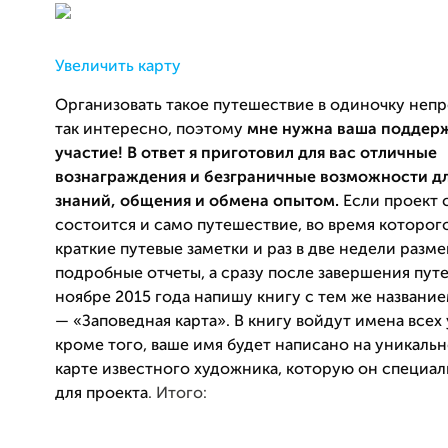
Увеличить карту
Организовать такое путешествие в о
диночку непро
так интересно, поэтому
мне нужна ваша поддер
участие!
В ответ я приготовил для вас отличные
вознаграждения и безграничные возможности д
знаний, общения и обмена опытом.
Если проект 
состоится и само путешествие, в
о
время которого
краткие путев
ые заметки и раз в две недели
разме
подробные отчеты, а сразу по
сле завершения пут
ноябре 2015 года напишу книгу с тем же названи
— «Заповедная карта». В книгу войдут имена всех 
кроме того, ваше имя будет написано на уникаль
карте известног
о художника, которую он специал
для проекта
. Итого: