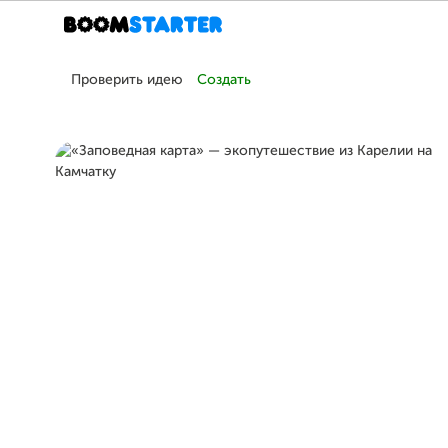
Проверить идею
Создать