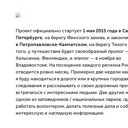
Проект официально стартует
1 мая 2015 года в С
Петербурге
, на берегу Финского залива, и законч
в Петропавловске-Камчатском
, на берегу Тихог
того, у путешествия будет своеобразный пролог — 
Хельсинки, Финляндии, и эпилог — в ноябре во
Владивостоке.
На посещение каждого региона Ро
отводится ровно мес
яц.
Примерно две недели ка
я буду находиться в дороге или в крупных городах
следования и рассказывать о своих
дорожных при
встречаться с интересными людьми. Две другие 
одном из заповедников / национальных парков, гд
работать волонтером, делать полез
ные д
ела и с
об
интересную и наглядную инфо
рмацию.