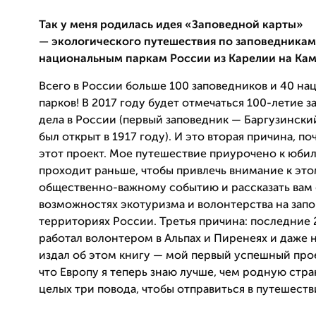
Так у меня родилась идея
«Заповедной карты»
— экологического путешествия по заповедникам
национальным паркам России из
Карелии на Ка
Всего в России больше 100 заповедников и 40 на
парков! В 2017 году будет отмечаться 100-летие 
дела в России (первый заповедник — Баргузинский
был открыт в 1917 году). И это вторая причина, по
этот проект. Мое путешествие приурочено к юбил
проходит раньше, чтобы привлечь внимание к эт
обще
ственно-важному событию и рассказать вам
возможностях экотуризма и волонтерства на зап
территориях России. Т
ретья причина: последние 2
работал волонтером в Альпах и Пиренеях и даже 
издал об этом книгу — мой первый успешный прое
что Европу я теперь знаю лучше, чем родную стра
целых три повода, чтобы отправ
иться в п
утешеств