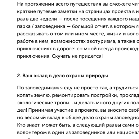
На протяжении всего путешествия вы сможете чи
краткие путевые заметки на страницах проекта в 
раз в две недели — по
сле посещения каждог
о нац
парка / заповедника — большой отчет, в котором я
рассказывать о том или ином месте, жизни и вол
работе в нем, возможностях экотуризма, а также 
приключениях в дороге: со
мной всегда происход
приключения. Скучать не придется!
2. Ваш вклад в дело охраны природы
По заповедникам я еду не просто так, а трудитьс
копать землю, ремонтировать постройки, прокла
экологические тропы... и делать много других по
дел!
Принимая участие в проекте, вы вносите сво
но весомый вклад в общ
ее дело охраны заповедн
Кто знает, может быть, в следующий раз вы сами 
волонтером в один из заповедников или национал