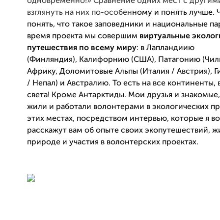
одновременно!» Сравне
ние одних мест с другим
взглянуть на них по-особен
ному и понять лучше. 
понять, что такое заповед
ники и национальные па
время проекта мы совершим
виртуальные эколог
путешествия по всему миру
:
в Лапландиию
(Финляндия),
Калифорнию (США),
Патагонию (Чил
Африку, Доломитовые Альпы (Италия / Австрия),
Г
/ Непал)
и Австралию.
То есть на все континенты, 
света! Кроме Антарктиды. Мои друзья и знакомые
жили и работали волонтерами в экологических пр
этих местах, посредством интервью, которые я во
расскажут вам об опыте своих экопутешествий, ж
природе и участия в волонтерских проектах.