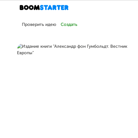
Проверить идею
Создать