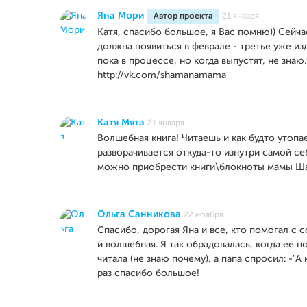
Яна Мори
Автор проекта
21 января
Катя, спасибо большое, я Вас помню)) Сейч
должна появиться в феврале - третье уже из
пока в процессе, но когда выпустят, не знаю
http://vk.com/shamanamama
Катя Мята
21 января
Волшебная книга! Читаешь и как будто утопа
разворачивается откуда-то изнутри самой се
можно приобрести книги\блокноты мамы Шам
Ольга Санникова
22 ноября
Спасибо, дорогая Яна и все, кто помогал с 
и волшебная. Я так обрадовалась, когда ее п
читала (не знаю почему), а папа спросил: -"А
раз спасибо большое!