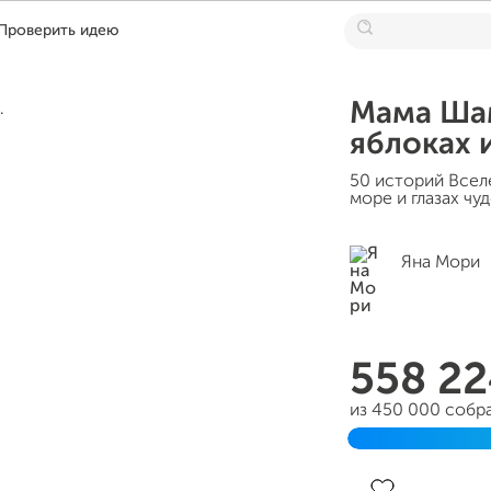
Проверить идею
Мама Шам
яблоках 
50 историй Всел
море и глазах чу
Яна Мори
558 2
из 450 000 собр
Завершен 16 ию