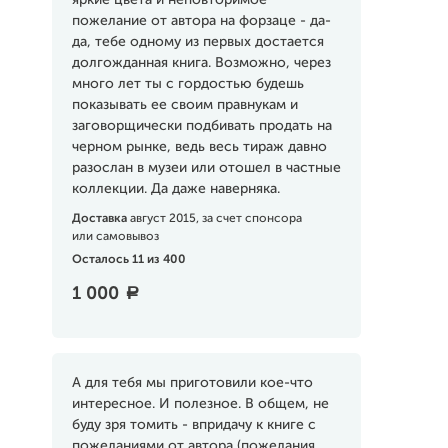
яркие цвета и неповторимое
пожелание от автора на форзаце - да-
да, тебе одному из первых достается
долгожданная книга. Возможно, через
много лет ты с гордостью будешь
показывать ее своим правнукам и
заговорщически подбивать продать на
черном рынке, ведь весь тираж давно
разослан в музеи или отошел в частные
коллекции. Да даже наверняка.
Доставка
август 2015, за счет спонсора
или самовывоз
Осталось 11 из 400
1 000
a
А для тебя мы приготовили кое-что
интересное. И полезное. В общем, не
буду зря томить - впридачу к книге с
пожеланиями от автора (пожелания