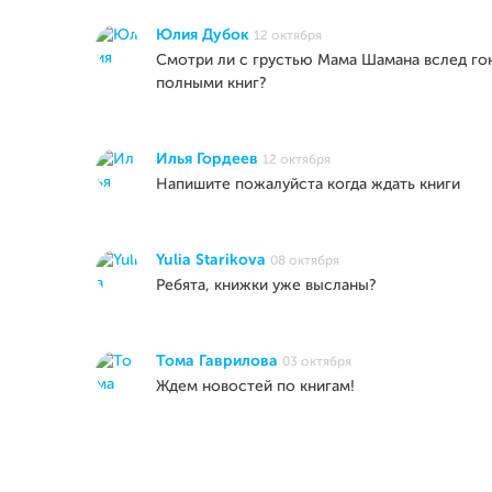
Юлия Дубок
12 октября
Смотри ли с грустью Мама Шамана вслед го
полными книг?
Илья Гордеев
12 октября
Напишите пожалуйста когда ждать книги
Yulia Starikova
08 октября
Ребята, книжки уже высланы?
Тома Гаврилова
03 октября
Ждем новостей по книгам!