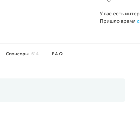
У вас есть инте
Пришло время
с
Спонсоры
614
F.A.Q
.