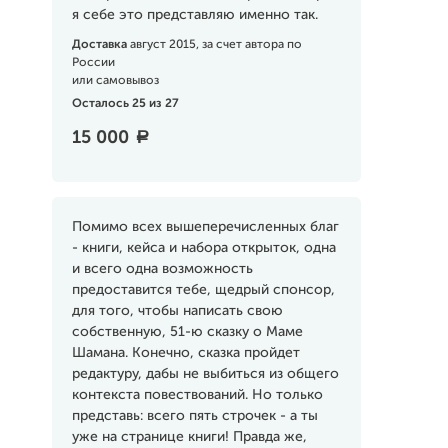
я себе это представляю именно так.
Доставка
август 2015, за счет автора по
России
или самовывоз
Осталось 25 из 27
15 000
a
Помимо всех вышеперечисленных благ
- книги, кейса и набора открыток, одна
и всего одна возможность
предоставится тебе, щедрый спонсор,
для того, чтобы написать свою
собственную, 51-ю сказку о Маме
Шамана. Конечно, сказка пройдет
редактуру, дабы не выбиться из общего
контекста повествований. Но только
представь: всего пять строчек - а ты
уже на странице книги! Правда же,