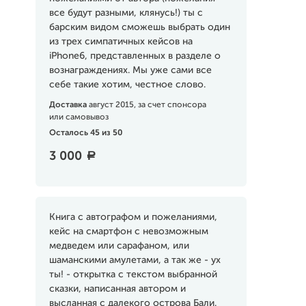
все будут разными, клянусь!) ты с
барским видом сможешь выбрать один
из трех симпатичных кейсов на
iPhone6, представленных в разделе о
вознаграждениях. Мы уже сами все
себе такие хотим, честное слово.
Доставка
август 2015, за счет спонсора
или самовывоз
Осталось 45 из 50
3 000
a
Книга с автографом и пожеланиями,
кейс на смартфон с невозможным
медведем или сарафаном, или
шаманскими амулетами, а так же - ух
ты! - открытка с текстом выбранной
сказки, написанная автором и
высланная с далекого острова Бали.