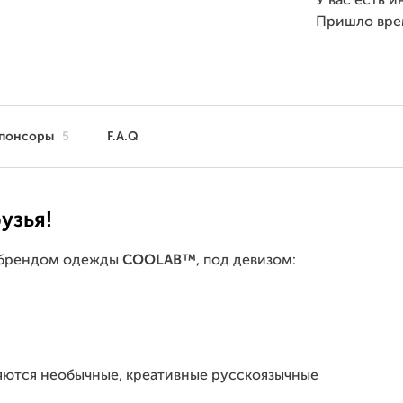
У вас есть 
Пришло вр
понсоры
5
F.A.Q
узья!
м брендом одежды
COOLAB
™
, под девизом:
яются необычные, креативные русскоязычные