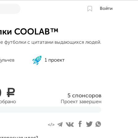
Войти
лки COOLAB™
е футболки с цитатами выдающихся людей.
ульчев
1 проект
0
a
5 спонсоров
собрано
Проект завершен
1 мая 2016