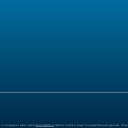
ых о посещении вами сайта
boomstarter.ru
(файлы cookie и иные пользовательские данные), сбо