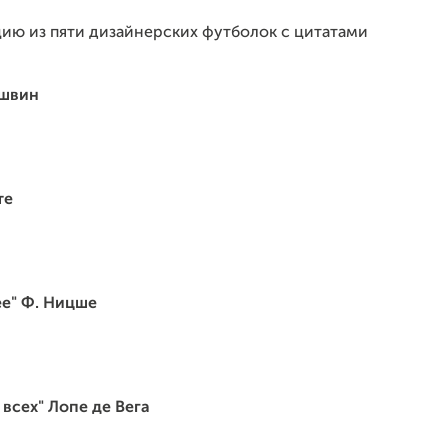
ю из пяти дизайнерских футболок с цитатами
ишвин
те
ее" Ф. Ницше
всех" Лопе де Вега