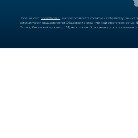
Посещая сайт
boomstarter.ru
, вы предоставляете согласие на обработку данных 
автоматически осуществляется Обществом с ограниченной ответственностью «Б
Москва, Ленинский проспект, 15А) на условиях
Пользовательского соглашения