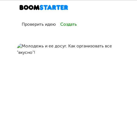
Проверить идею
Создать