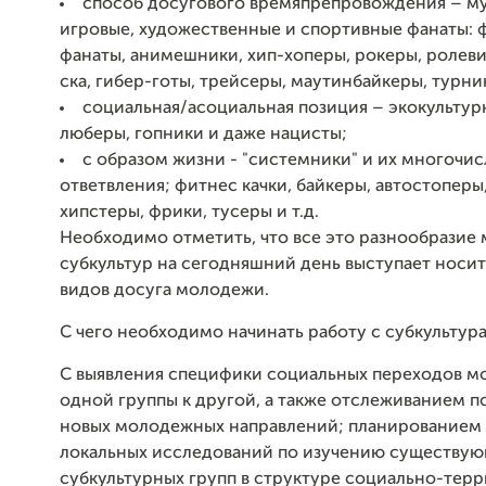
способ досугового времяпрепровождения – му
игровые, художественные и спортивные фанаты: 
фанаты, анимешники, хип-хоперы, рокеры, ролеви
ска, гибер-готы, трейсеры, маутинбайкеры, турник
социальная/асоциальная позиция – экокультур
люберы, гопники и даже нацисты;
с образом жизни - "системники" и их многочи
ответвления; фитнес качки, байкеры, автостоперы,
хипстеры, фрики, тусеры и т.д.
Необходимо отметить, что все это разнообразие
субкультур на сегодняшний день выступает носи
видов досуга молодежи.
С чего необходимо начинать работу с субкультур
С выявления специфики социальных переходов м
одной группы к другой, а также отслеживанием п
новых молодежных направлений; планированием
локальных исследований по изучению существу
субкультурных групп в структуре социально-тер