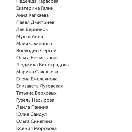
Надежда Тарасова
Екатерина Галик
Анна Капкаева
Павел Дмитриев
Лев Берников
Мульд Анна
Майя Семёнова
Воеводин Сергей
Ольга Безъязычная
Людмила Виноградова
Марина Савельева
Елена Емельянова
Елизавета Луговская
Татьяна Верховых
Гузель Насырова
Лейла Панина
Юлия Сандул
Ольга Синягина
Ксения Морозова