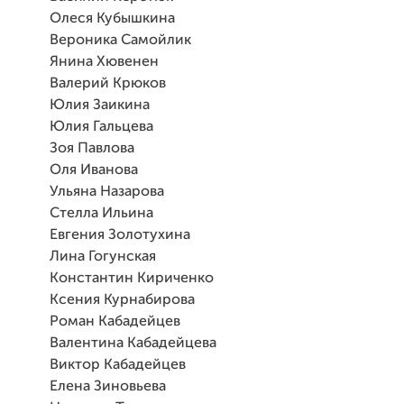
Олеся Кубышкина
Вероника Самойлик
Янина Хювенен
Валерий Крюков
Юлия Заикина
Юлия Гальцева
Зоя Павлова
Оля Иванова
Ульяна Назарова
Стелла Ильина
Евгения Золотухина
Лина Гогунская
Константин Кириченко
Ксения Курнабирова
Роман Кабадейцев
Валентина Кабадейцева
Виктор Кабадейцев
Елена Зиновьева