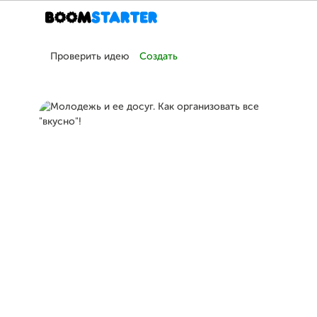
Проверить идею
Создать