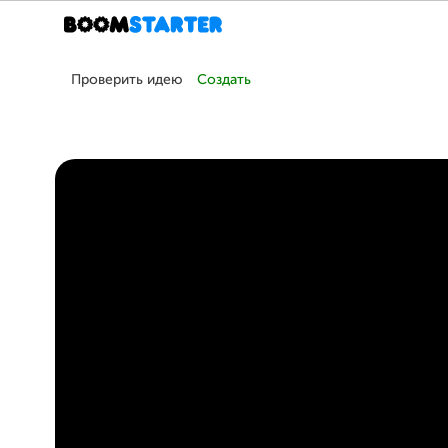
Проверить идею
Создать