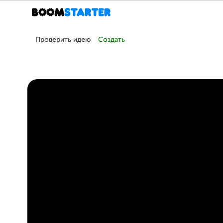
Проверить идею
Создать