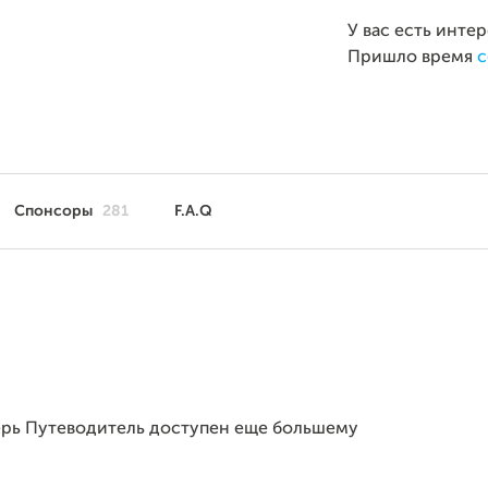
У вас есть инте
Пришло время
с
Спонсоры
281
F.A.Q
перь Путеводитель доступен еще большему