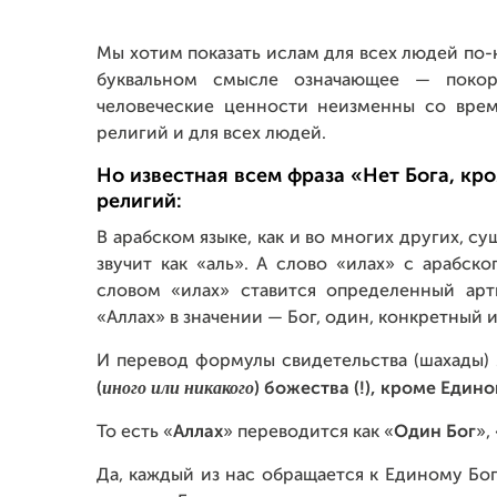
Мы хотим показать ислам для всех людей по-н
буквальном смысле означающее — покор
человеческие ценности неизменны со врем
религий и для всех людей.
Но известная всем фраза «Нет Бога, кр
религий:
В арабском языке, как и во многих других, с
звучит как «аль». А слово «илах» с арабско
словом «илах» ставится определенный арти
«Аллах» в значении — Бог, один, конкретный 
И перевод формулы свидетельства (шахады)
иного или никакого
(
) божества (!), кроме Едино
То есть «
Аллах
» переводится как «
Один Бог
»,
Да, каждый из нас обращается к Единому Бог