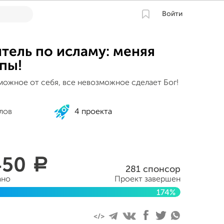
Войти
тель по исламу: меняя
пы!
можное от себя, все невозможное сделает Бог!
лов
4 проекта
450
a
281 спонсор
ано
Проект завершен
174%
ля 2016