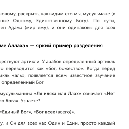
овому, раскрыть, как видим его мы, мусульмане (в
ные Одному, Единственному Богу). По сути,
ен Адама (мир ему), и они одинаковы для всех
оме Аллаха» — яркий пример разделения
уществуют артикли. У арабов определенный артикль
го переводится как «бог, божество». Когда перед
кль «аль», появляется всем известное звучание
и определенный Бог.
 мусульманина «
Ля иляха иля Ллах
» означает «
Нет
го Бога
». Узнаете?
 «
Единый Бог
», «
Бог всех
(всего)».
у, и Он для всех нас Один и Един, просто каждый