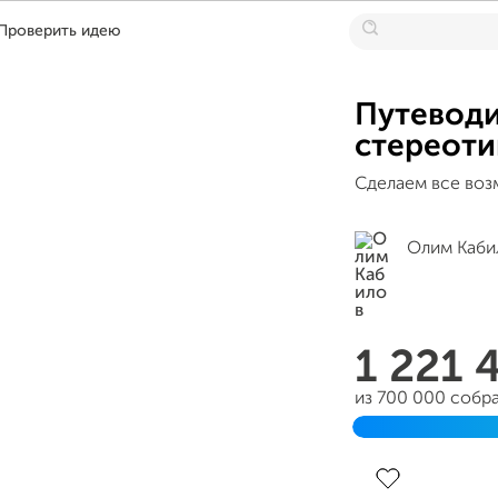
Проверить идею
Путеводи
стереоти
Сделаем все воз
Олим Каби
1 221 
из 700 000 собр
Завершен 18 ию