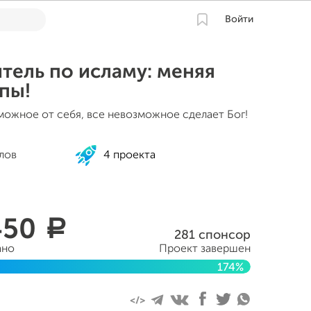
Войти
тель по исламу: меняя
пы!
можное от себя, все невозможное сделает Бог!
лов
4 проекта
450
a
281 спонсор
ано
Проект завершен
174%
ля 2016