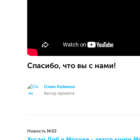
Спасибо, что вы с нами!
Олим Кабилов
Автор проекта
Новость №22
Хусам Диб в Москве - автор книги 