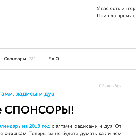
У вас есть инте
Пришло время
с
Спонсоры
281
F.A.Q
07 октября
ами, хадисы и дуа
ые СПОНСОРЫ!
лендарь на 2018 год
с аятами, хадисами и дуа. От
я окошкам
. Теперь вы не будете думать как и чем