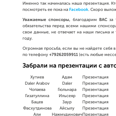
Именно так начиналась наша презентация. Кт
посмотреть ее пока на
Facebook
. Скоро выло
Уважаемые спонсоры,
благодарим
ВАС
за 
обязательства перед всеми нашими спонсора
свои данные, не отвечает на наши письма и 
году.
Огромная просьба, если вы не найдете себя в
по телефону
+79262059911
(есть любые месс
Забрали на презентации с авт
Хутиев
Адам
Презентация
Daler Arabov
Daler
Презентация
Чопаева
Гюльнара
Презентация
Гизатуллина
Ильсеяр
Презентация
Бацев
Заур
Презентация
Фасхутдинова
Айсылу
Презентация
Али
Нажмудинович
Презентация