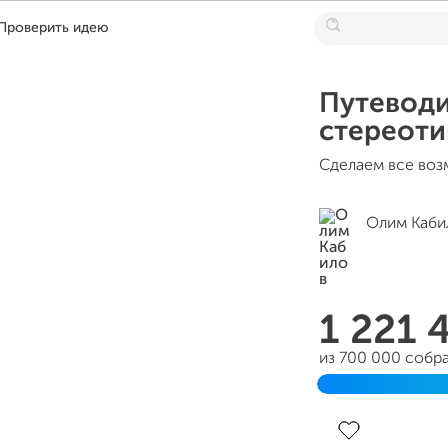
Проверить идею
Путеводи
стереоти
Сделаем все воз
Олим Каби
1 221 
из 700 000 собр
Завершен 18 ию