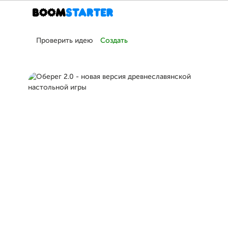
Проверить идею
Создать