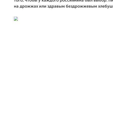
того, чтобы у каждого россиянина был выбор: п
на дрожжах или здравым бездрожжевым хлебуш