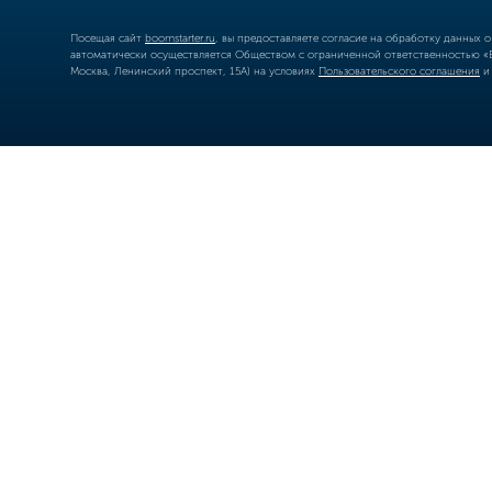
Посещая сайт
boomstarter.ru
, вы предоставляете согласие на обработку данных 
автоматически осуществляется Обществом с ограниченной ответственностью «Б
Москва, Ленинский проспект, 15А) на условиях
Пользовательского соглашения