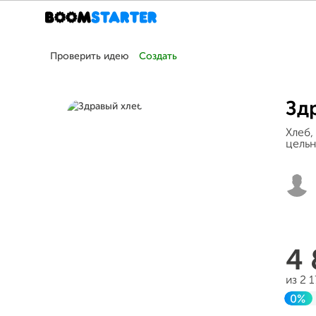
Проверить идею
Создать
Зд
Хлеб,
цельн
4
из 2 
0%
До 