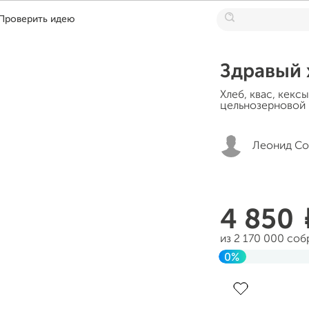
Проверить идею
Здравый 
Хлеб, квас, кекс
цельнозерновой 
Леонид Со
4 850
из 2 170 000 соб
0%
До цели