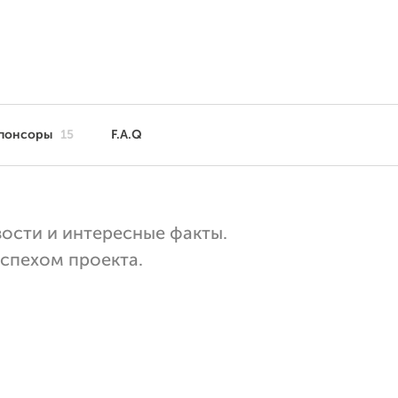
понсоры
15
F.A.Q
вости и интересные факты.
успехом проекта.