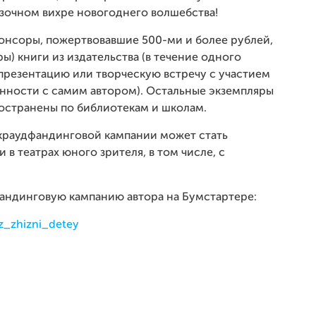
казочном вихре новогоднего волшебства!
понсоры, пожертвовавшие 500-ми и более рублей,
ы) книги из издательства (в течение одного
 презентацию или творческую встречу с участием
ённости с самим автором). Остальные экземпляры
ространены по библиотекам и школам.
краудфандинговой кампании может стать
 в театрах юного зрителя, в том числе, с
андинговую кампанию автора на Бумстартере:
iz_zhizni_detey