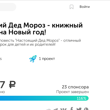
Войти
й Дед Мороз - книжный
на Новый год!
повесть "Настоящий Дед Мороз" - отличный
рок для детей и их родителей!
s
1 проект
77
a
23 спонсора
ано
Проект завершен
116%
бря 2018