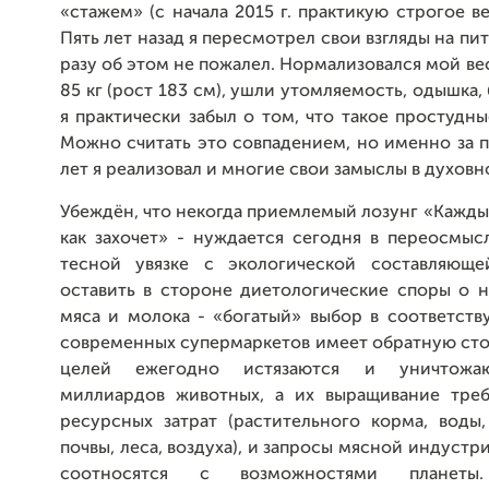
«стажем» (с начала 2015 г. практикую строгое ве
Пять лет назад я пересмотрел свои взгляды на пи
разу об этом не пожалел. Нормализовался мой вес
85 кг (рост 183 см), ушли утомляемость, одышка,
я практически забыл о том, что такое простудны
Можно считать это совпадением, но именно за 
лет я реализовал и многие свои замыслы в духовн
Убеждён, что некогда приемлемый лозунг «Каждый
как захочет» - нуждается сегодня в переосмыс
тесной увязке с экологической составляюще
оставить в стороне диетологические споры о 
мяса и молока - «богатый» выбор в соответств
современных супермаркетов имеет обратную сто
целей ежегодно истязаются и уничтожаю
миллиардов животных, а их выращивание тре
ресурсных затрат (растительного корма, воды
почвы, леса, воздуха), и запросы мясной индустр
соотносятся с возможностями планеты