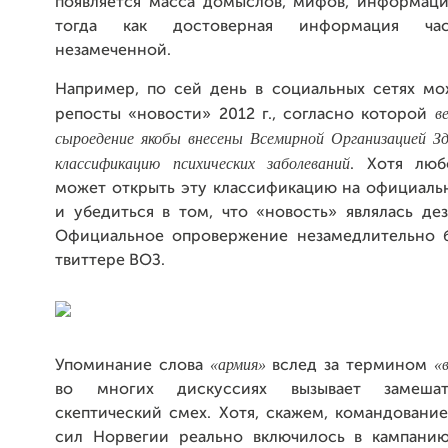
появляется масса домыслов, мифов, информаци
тогда как достоверная информация час
незамеченной.
Например, по сей день в социальных сетях мо
в
репосты «новости» 2012 г., согласно которой
сыроедение якобы внесены Всемирной Организацией Зд
классификацию психических заболеваний
. Хотя лю
может открыть эту классификацию на официаль
и убедиться в том, что «новость» являлась де
Официальное опровержение незамедлительно 
твиттере ВОЗ.
«армия»
«
Упоминание слова
вслед за термином
во многих дискуссиях вызывает замешат
скептический смех. Хотя, скажем, командовани
сил Норвегии реально включилось в кампани