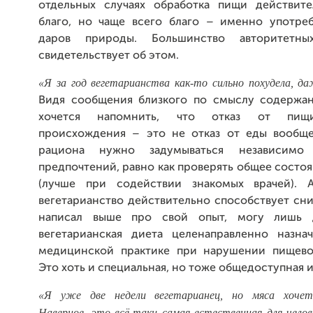
отдельных случаях обработка пищи действит
благо, но чаще всего благо – именно употре
даров природы. Большинство авторитетны
свидетельствует об этом.
«Я за год вегетарианства как-то сильно похудела, да
Видя сообщения близкого по смыслу содержан
хочется напомнить, что отказ от пищ
происхождения – это не отказ от еды вообще
рациона нужно задумываться независимо
предпочтений, равно как проверять общее состо
(лучше при содействии знакомых врачей).
вегетарианство действительно способствует сн
написал выше про свой опыт, могу лишь д
вегетарианская диета целенаправленно назна
медицинской практике при нарушении пищево
Это хоть и специальная, но тоже общедоступная
«Я уже две недели вегетарианец, но мяса хочет
Наверное, это всё-таки самая естественная для челов