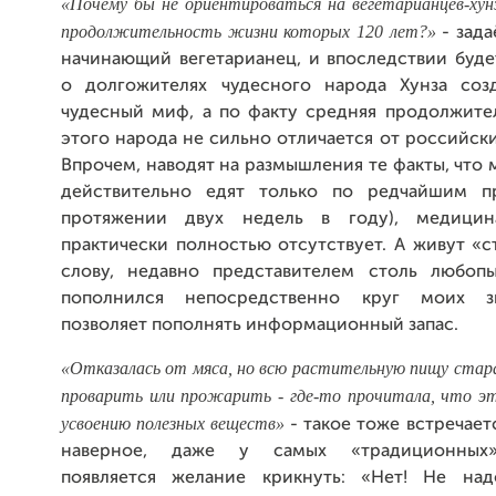
«Почему бы не ориентироваться на вегетарианцев-хунз
продолжительность жизни которых 120 лет?»
- зада
начинающий вегетарианец, и впоследствии буде
о долгожителях чудесного народа Хунза соз
чудесный миф, а по факту средняя продолжите
этого народа не сильно отличается от российски
Впрочем, наводят на размышления те факты, что 
действительно едят только по редчайшим пр
протяжении двух недель в году), медиц
практически полностью отсутствует. А живут «
слову, недавно представителем столь любоп
пополнился непосредственно круг моих з
позволяет пополнять информационный запас.
«Отказалась от мяса, но всю растительную пищу ста
проварить или прожарить - где-то прочитала, что э
усвоению полезных веществ»
- такое тоже встречаетс
наверное, даже у самых «традиционных»
появляется желание крикнуть: «Нет! Не на