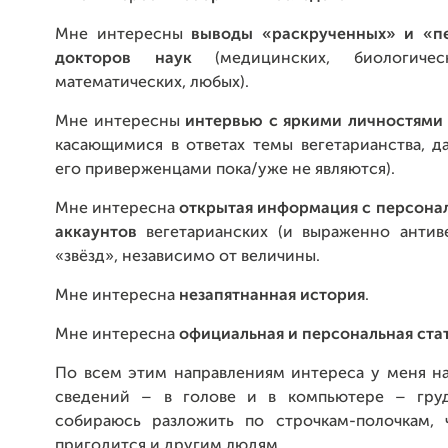
Мне интересны
вы
воды
«раскрученных» и «п
докторов наук
(медицинских, биологичес
математических, любых).
Мне интересны
интервью с яркими личностями
касающимися в ответах темы вегетарианства, д
его приверженцами пока/уже не являются).
Мне интересна
открытая информация с персонал
аккаунтов
вегетарианских (и выраженно антиве
«звёзд», независимо от величины.
Мне интересна
незапятнанная история
.
Мне интересна
официальная и персональная ста
По всем этим направлениям интереса у меня на
сведений – в голове и в компьютере – груд
собираюсь разложить по строчкам-полочкам, ч
пригодится и другим людям.