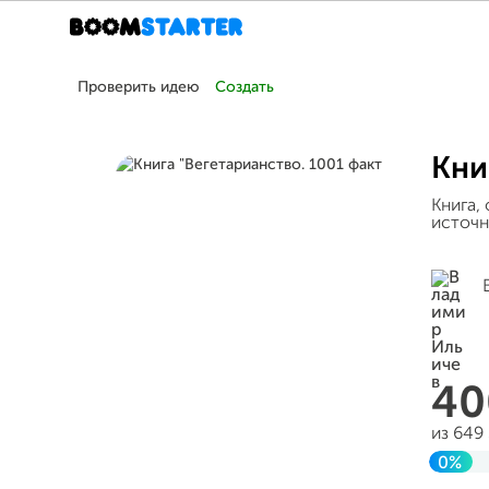
Проверить идею
Создать
Кни
Книга,
источни
4
из 649
0%
Заве