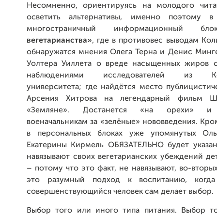
Несомненно, ориентируясь на молодого чита
осветить альтернативы, именно поэтому в
многостраничный информационный 
вегетарианства»
, где в противовес выводам Ко
обнаружатся мнения Олега Терна и Денис Минге
Уолтера Уиллета о вреде насыщенных жиров с
наблюдениями исследователей из Кем
университета; где найдётся место публицистич
Арсения Хитрова на легендарный фильм 
«Земляне». Достанется «на орехи» и
военачальникам за «зелёные» нововведения. Кром
в персональных блоках уже упомянутых Ол
Екатерины Кирмель ОБЯЗАТЕЛЬНО будет указан
навязывают своих вегетарианских убеждений де
– потому что это факт, не навязывают, во-вторы
это разумный подход к воспитанию, когд
совершенствующийся человек сам делает выбор.
Выбор того или иного типа питания. Выбор т