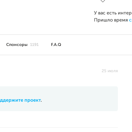
У вас есть инте
Пришло время
с
Спонсоры
1191
F.A.Q
25 июля
ддержите проект
.