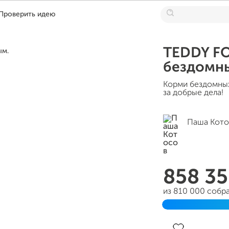
Проверить идею
TEDDY F
бездомн
Корми бездомных
за добрые дела!
Паша Кото
858 3
из 810 000 собр
Завершен 23 ию