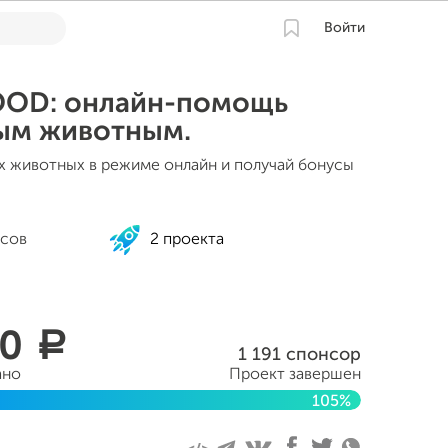
Войти
OOD: онлайн-помощь
ым животным.
 животных в режиме онлайн и получай бонусы
сов
2 проекта
50
a
1 191 спонсор
ано
Проект завершен
105%
ля 2016