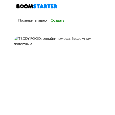
Проверить идею
Создать