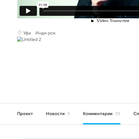
Уфа
Инди-рок
Проект
Новости
9
Комментарии
20
С