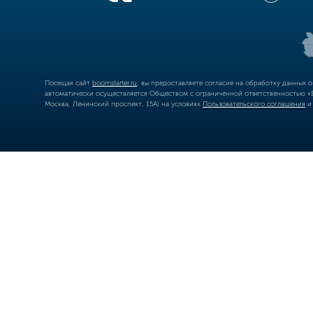
Посещая сайт
boomstarter.ru
, вы предоставляете согласие на обработку данных 
автоматически осуществляется Обществом с ограниченной ответственностью «Б
Москва, Ленинский проспект, 15А) на условиях
Пользовательского соглашения