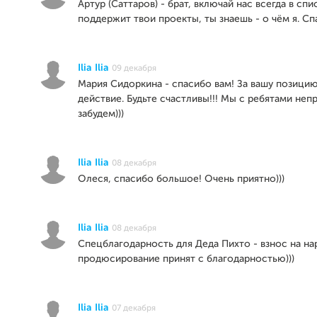
Артур (Саттаров) - брат, включай нас всегда в спи
поддержит твои проекты, ты знаешь - о чём я. Спа
Ilia Ilia
09 декабря
Мария Сидоркина - спасибо вам! За вашу позицию
действие. Будьте счастливы!!! Мы с ребятами неп
забудем)))
Ilia Ilia
08 декабря
Олеся, спасибо большое! Очень приятно)))
Ilia Ilia
08 декабря
Спецблагодарность для Деда Пихто - взнос на н
продюсирование принят с благодарностью)))
Ilia Ilia
07 декабря