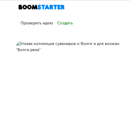
Проверить идею
Создать