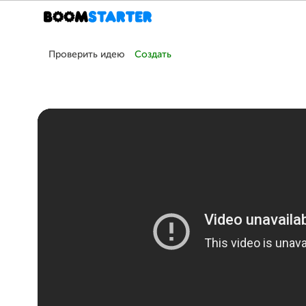
Проверить идею
Создать