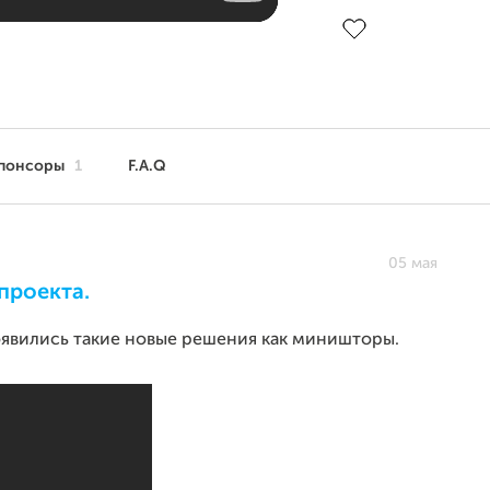
До цели
понсоры
1
F.A.Q
05 мая
проекта.
появились такие новые решения как миништоры.