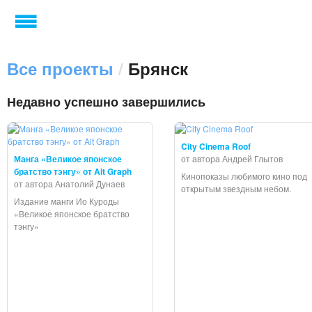
Все проекты
/
Брянск
Недавно успешно завершились
City Cinema Roof
Манга «Великое японское
от автора Андрей Глытов
братство тэнгу» от Alt Graph
Кинопоказы любимого кино под
от автора Анатолий Дунаев
открытым звездным небом.
Издание манги Ио Куроды
«Великое японское братство
тэнгу»