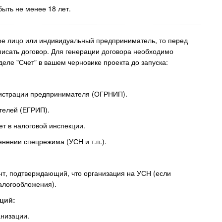
быть не менее 18 лет.
ое лицо или индивидуальный предприниматель, то перед
исать договор. Для генерации договора необходимо
деле "Счет" в вашем черновике проекта до запуска:
егистрации предпринимателя (ОГРНИП).
телей (ЕГРИП).
ет в налоговой инспекции.
енении спецрежима (УСН и т.п.).
ент, подтверждающий, что организация на УСН (если
алогообложения).
ций:
анизации.