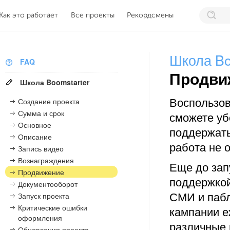
Как это работает
Все проекты
Рекордсмены
Школа Bo
FAQ
Продви
Школа Boomstarter
Воспользов
Создание проекта
Сумма и срок
сможете уб
Основное
поддержать
Описание
работа не 
Запись видео
Вознаграждения
Еще до зап
Продвижение
поддержкой
Документооборот
СМИ и пабл
Запуск проекта
Критические ошибки
кампании е
оформления
различные 
Обновления проекта