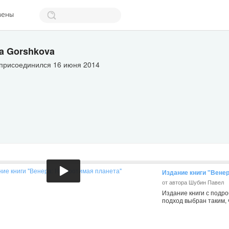
мены
ya Gorshkova
 присоединился 16 июня 2014
Издание книги "Вене
от автора Шубин Павел
Издание книги с подр
подход выбран таким, 