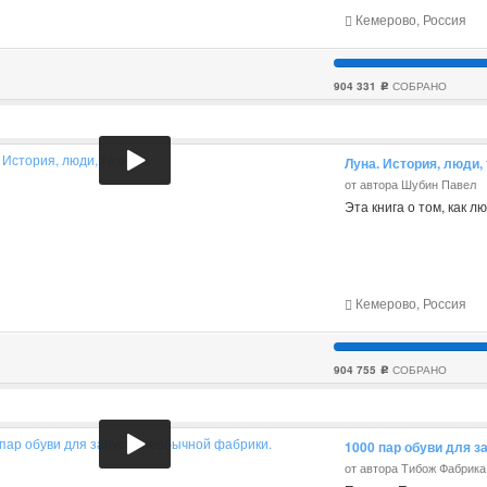
Кемерово, Россия
904 331
СОБРАНО
c
Луна. История, люди,
от автора Шубин Павел
Эта книга о том, как л
Кемерово, Россия
904 755
СОБРАНО
c
1000 пар обуви для з
от автора Тибож Фабрик