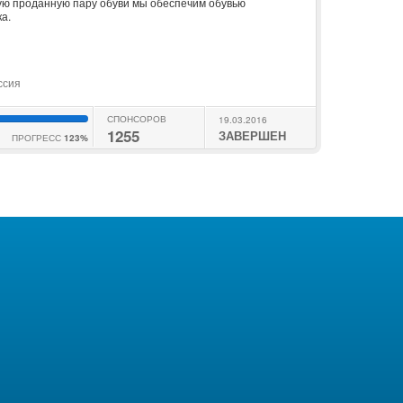
дую проданную пару обуви мы обеспечим обувью
а.
ссия
СПОНСОРОВ
19.03.2016
1255
ЗАВЕРШЕН
ПРОГРЕСС
123%