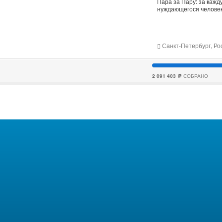
Пара за Пару: за каж
нуждающегося человек
Санкт-Петербург, Ро
2 091 403
СОБРАНО
c