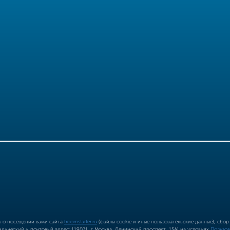
ых о посещении вами сайта
boomstarter.ru
(файлы cookie и иные пользовательские данные), сбо
ический и почтовый адрес: 119071, г Москва, Ленинский проспект, 15А) на условиях
Пользов