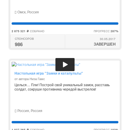
Омск, Россия
2 875 321
СОБРАНО
ПРОГРЕСС
287%
c
СПОНСОРОВ
30.05.2017
986
ЗАВЕРШЕН
Настольная игра "Замки и катапульты"
от автора Низа Гамс
Целься… Пли! Построй свой уникальный замок, расставь
солдат, сокруши противника чередой выстрелов!
Россия, Россия
1 937 265
СОБРАНО
ПРОГРЕСС
193%
c