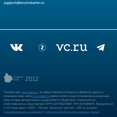
support@boomstarter.ru
Посещая сайт
boomstarter.ru
, вы предоставляете согласие на обработку данных о
посещении вами сайта
boomstarter.ru
(файлы cookie и иные пользовательские данные),
сбор которых автоматически осуществляется Обществом с ограниченной
ответственностью «Бумстартер» (ОГРН 1257700251687, ИНН 9725186976, Юридический
и почтовый адрес: 119071, г Москва, Ленинский проспект, 15А) на условиях
Пользовательского соглашения
и
Политики обработки персональных данных.