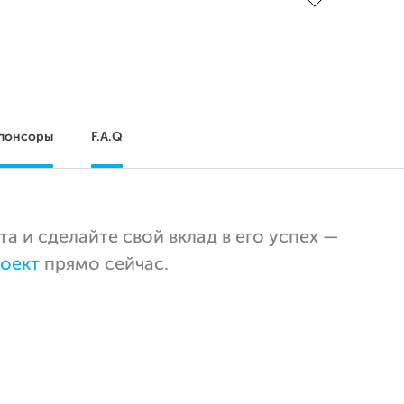
понсоры
F.A.Q
 и сделайте свой вклад в его успех —
оект
прямо сейчас.