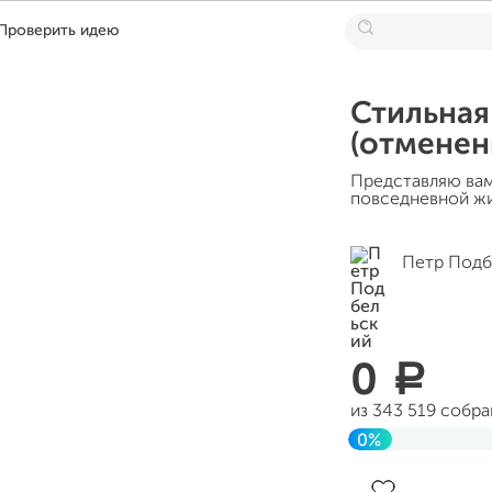
Проверить идею
Стильная
(отменен
Представляю вам
повседневной жи
Петр Подб
0
a
из 343 519 собр
0%
До цели