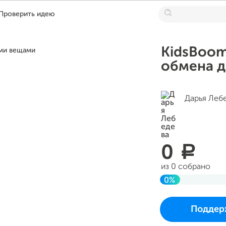
Проверить идею
KidsBoom
обмена 
Дарья Леб
0
a
из 0 собрано
0%
До цели
Проект начался и 
Поддер
в четверг 03 авгус