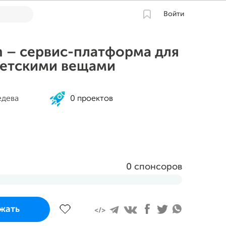
Войти
 – сервис-платформа для
детскими вещами
едева
0 проектов
0 спонсоров
завершится
жать
та 2023 в 14:57 MSK