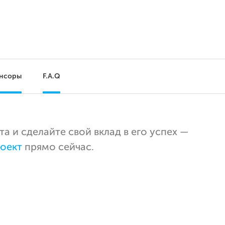
нсоры
F.A.Q
 и сделайте свой вклад в его успех —
оект
прямо сейчас.