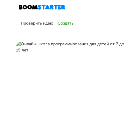
Проверить идею
Создать