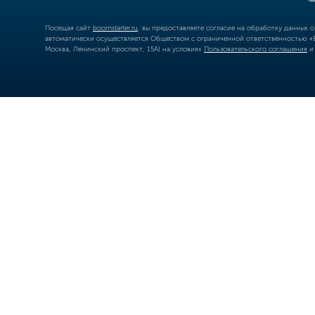
Посещая сайт
boomstarter.ru
, вы предоставляете согласие на обработку данных 
автоматически осуществляется Обществом с ограниченной ответственностью «Б
Москва, Ленинский проспект, 15А) на условиях
Пользовательского соглашения