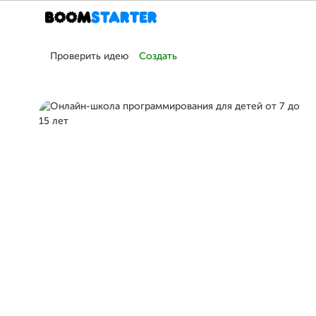
Проверить идею
Создать