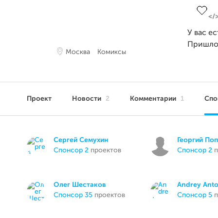
У вас е
Пришло
Москва
Комиксы
Проект
Новости
2
Комментарии
1
Сп
Сергей Семухин
Георгий По
спонсор 2
проектов
спонсор 2
п
Олег Шестаков
Andrey Ant
спонсор 35
проектов
спонсор 5
п