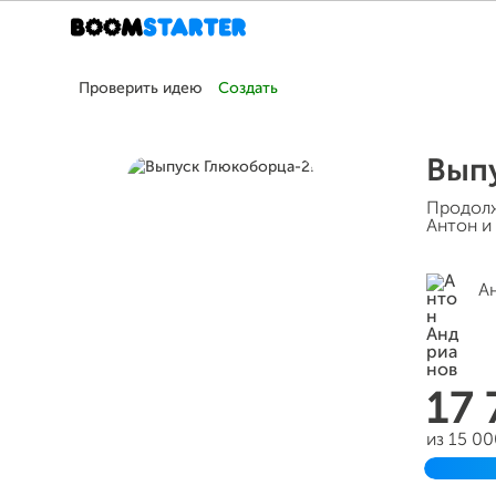
Проверить идею
Создать
Выпу
Продолж
Антон и
А
17
из 15 0
Заверш