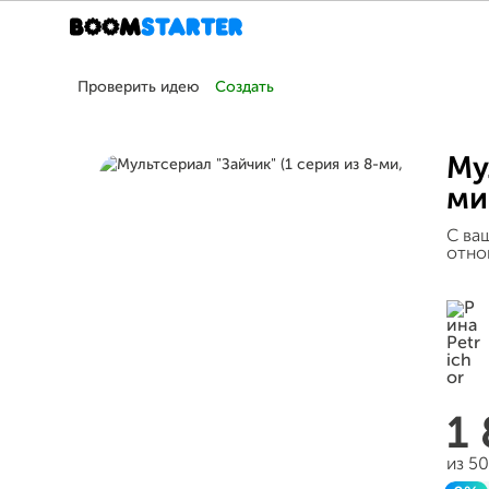
Проверить идею
Создать
Му
ми
С ва
отно
1
из 5