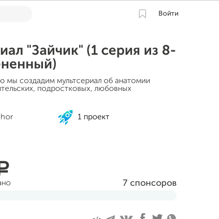
Войти
ал "Зайчик" (1 серия из 8-
ененный)
 мы создадим мультсериал об анатомии
тельских, подростковых, любовных
chor
1 проект
a
7 спонсоров
ано