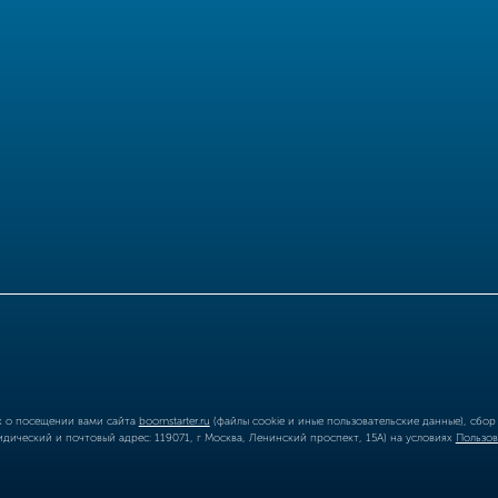
ых о посещении вами сайта
boomstarter.ru
(файлы cookie и иные пользовательские данные), сбо
ический и почтовый адрес: 119071, г Москва, Ленинский проспект, 15А) на условиях
Пользов