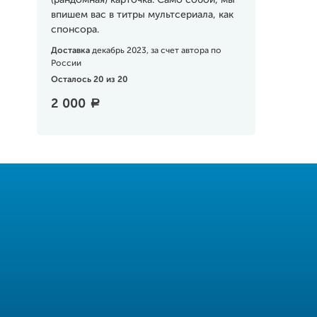
(рандомная) карточка. Само собой, мы
впишем вас в титры мультсериала, как
спонсора.
Доставка
декабрь 2023, за счет автора по
России
Осталось 20 из 20
2 000
a