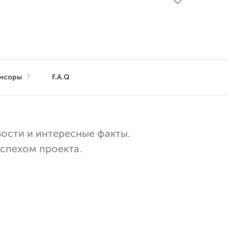
нсоры
7
F.A.Q
вости и интересные факты.
успехом проекта.