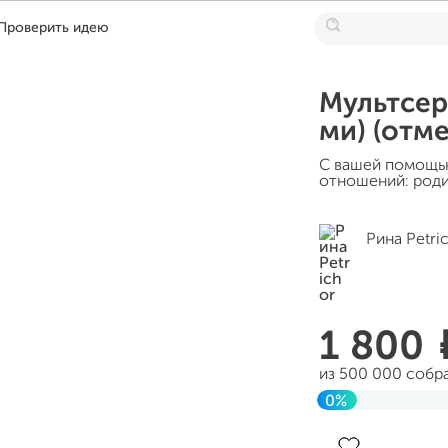
Проверить идею
Мультсери
ми) (отм
С вашей помощью
отношений: роди
Рина Petri
1 800
из 500 000 собр
0%
До цели